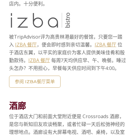
店内。十分便利。
联系我们
高尔夫球
填写申请表格
高级双床客房
标准特大床加沙发床客房
荒岛探秘
购物
高级厨房客房
单卧套房
罗密欧与朱丽叶
被TripAdvisor评为高贵林港最好的餐馆，只要您一踏
入
IZBA 餐厅
，便会即时感到亲切温馨。
IZBA 餐厅
位
于酒店东翼，以平实的家庭价为客人提供美味佳肴和殷
勤款待。
IZBA 餐厅
每周7天均供应早、午、晚餐。睡过
头怎办？不用担心，早餐每天供应时间到下午4:00。
参阅 IZBA餐厅菜单
酒廊
位于酒店大门和前面大堂附近便是 Crossroads 酒廊，
是您与新知旧友欢谈畅聚，或者忙碌一天后松弛神经的
理想地点。酒廊设有大屏幕电视、酒吧、桌椅，以及室