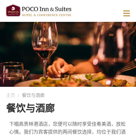
ENGLISH
简体中文
Manage Reservation
主页
关于酒店
客房与套房
酒店概况
餐饮与酒廊
酒店环境
概况
主页
/
餐饮与酒廊
服务与休闲
方向与地图
西翼客房
餐饮与酒廊
活动
留言推荐
东翼客房
概况
高级单床客房
图片与视频
主题客房
商务服务
婚宴与庆典
商务客房
标准单床客房
下榻高贵林港酒店，您便可以随时享受佳肴美酒，放松
心情。我们为宾客提供的两间餐饮选择，均位于我们酒
优惠精选
招待套房
健美中心
会议与宴会
高级客房
标准双床客房
重温50年代