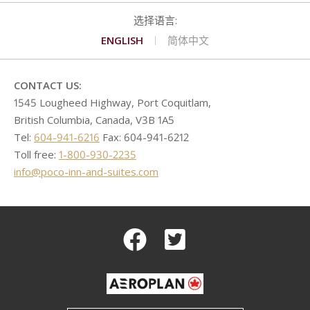
ENGLISH
简体中文
CONTACT US:
1545 Lougheed Highway, Port Coquitlam,
British Columbia, Canada, V3B 1A5
Tel:
604-941-6216
Fax: 604-941-6212
Toll free:
1-800-930-2235
info@poco-inn-and-suites.com