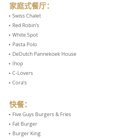
家庭式餐厅：
Swiss Chalet
Red Robin’s
White Spot
Pasta Polo
DeDutch Pannekoek House
Ihop
C-Lovers
Cora’s
快餐：
Five Guys Burgers & Fries
Fat Burger
Burger King