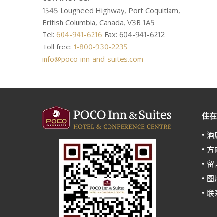
1545 Lougheed Highway, Port Coquitlam,
British Columbia, Canada, V3B 1A5
Tel:
604-941-6216
Fax: 604-941-6212
Toll free:
1-800-930-2235
info@poco-inn-and-suites.com
住在P
酒
方
留
图
联