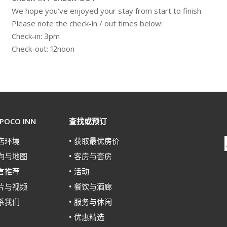
We hope you’ve enjoyed your stay from start to finish.
Please note the check-in / out times below:
Check-in: 3pm
Check-out: 12noon
OCO INN
查找或预订
店环境
获取最优房价
向与地图
客房与套房
言推荐
活动
片与视频
餐饮与酒廊
系我们
服务与休闲
优惠精选