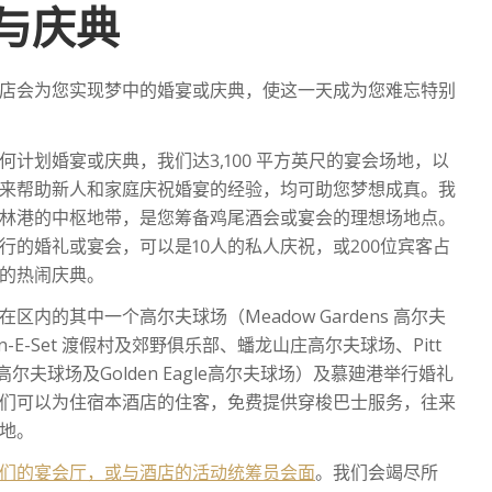
与庆典
店会为您实现梦中的婚宴或庆典，使这一天成为您难忘特别
何计划婚宴或庆典，我们达3,100 平方英尺的宴会场地，以
来帮助新人和家庭庆祝婚宴的经验，均可助您梦想成真。我
林港的中枢地带，是您筹备鸡尾酒会或宴会的理想场地点。
行的婚礼或宴会，可以是10人的私人庆祝，或200位宾客占
的热闹庆典。
区内的其中一个高尔夫球场（Meadow Gardens 高尔夫
n-E-Set 渡假村及郊野俱乐部、蟠龙山庄高尔夫球场、Pitt
s 高尔夫球场及Golden Eagle高尔夫球场）及慕廸港举行婚礼
们可以为住宿本酒店的住客，免费提供穿梭巴士服务，往来
地。
们的宴会厅，或与酒店的活动统筹员会面
。我们会竭尽所