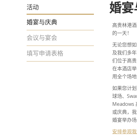
婚宴
活动
婚宴与庆典
高贵林港酒
的一天！
会议与宴会
无论您想如
填写申请表格
及我们多年
们位于高贵
在本酒店举
用全个场地
如果您计划在
球场、Swa
Meadow
或庆典，我
婚宴举办场
安排参观我