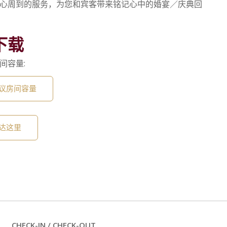
心周到的服务，为您和宾客带来铭记心中的婚宴／庆典回
下载
间容量:
议房间容量
达这里
CHECK-IN / CHECK-OUT