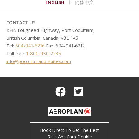
ENGLISH
简体中文
联系我们
高尔夫球
填写申请表格
高级双床客房
标准特大床加沙发床客房
荒岛探秘
购物
高级厨房客房
单卧套房
罗密欧与朱丽叶
CONTACT US:
1545 Lougheed Highway, Port Coquitlam,
British Columbia, Canada, V3B 1A5
Tel:
604-941-6216
Fax: 604-941-6212
Toll free:
1-800-930-2235
info@poco-inn-and-suites.com
Facebook
Twitter
Book Direct To Get The Best
Rate And Earn Double