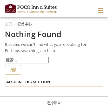
Skip
to
PRI
content
主页
/
健美中心
ME
ENGLISH
简体中文
Manage Reservation
Nothing Found
主页
It seems we can’t find what you’re looking for.
关于酒店
Perhaps searching can help.
客房与套房
酒店概况
搜
索：
餐饮与酒廊
酒店环境
概况
服务与休闲
方向与地图
西翼客房
活动
留言推荐
东翼客房
概况
高级单床客房
图片与视频
主题客房
商务服务
婚宴与庆典
商务客房
标准单床客房
优惠精选
招待套房
健美中心
会议与宴会
高级客房
标准双床客房
重温50年代