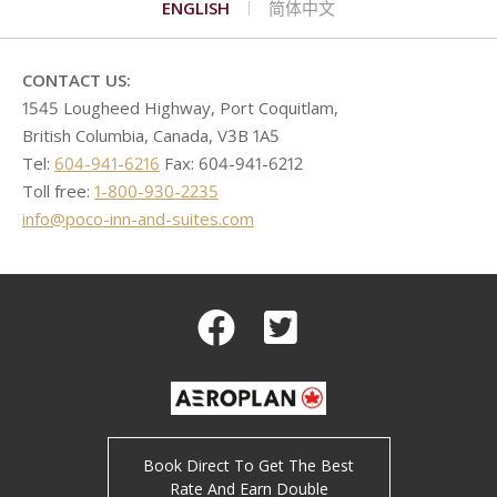
ENGLISH
简体中文
联系我们
高尔夫球
填写申请表格
高级双床客房
标准特大床加沙发床客房
荒岛探秘
购物
高级厨房客房
单卧套房
罗密欧与朱丽叶
CONTACT US:
1545 Lougheed Highway, Port Coquitlam,
British Columbia, Canada, V3B 1A5
Tel:
604-941-6216
Fax: 604-941-6212
Toll free:
1-800-930-2235
info@poco-inn-and-suites.com
Facebook
Twitter
Book Direct To Get The Best
Rate And Earn Double