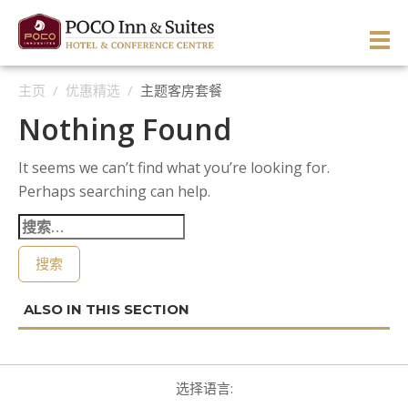
Skip
to
PRI
content
主页
/
优惠精选
/
主题客房套餐
ME
ENGLISH
简体中文
Manage Reservation
Nothing Found
主页
It seems we can’t find what you’re looking for.
关于酒店
Perhaps searching can help.
客房与套房
酒店概况
搜
索：
餐饮与酒廊
酒店环境
概况
服务与休闲
方向与地图
西翼客房
活动
留言推荐
东翼客房
概况
高级单床客房
图片与视频
主题客房
商务服务
婚宴与庆典
商务客房
标准单床客房
优惠精选
招待套房
健美中心
会议与宴会
高级客房
标准双床客房
重温50年代