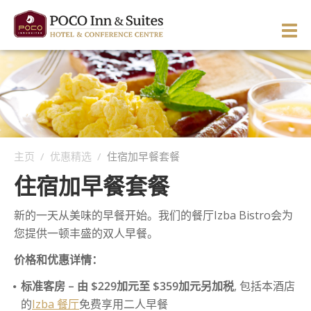
Skip
to
PRI
content
ME
ENGLISH
简体中文
Manage Reservation
主页
关于酒店
主页
/
优惠精选
/
住宿加早餐套餐
客房与套房
酒店概况
住宿加早餐套餐
餐饮与酒廊
酒店环境
概况
新的一天从美味的早餐开始。我们的餐厅Izba Bistro会为
服务与休闲
方向与地图
西翼客房
您提供一顿丰盛的双人早餐。
活动
留言推荐
东翼客房
概况
高级单床客房
价格和优惠详情：
图片与视频
主题客房
商务服务
婚宴与庆典
商务客房
标准单床客房
标准客房 – 由 $229加元至 $359加元另加税
, 包括本酒店
优惠精选
的
招待套房
健美中心
会议与宴会
Izba 餐厅
高级客房
标准双床客房
重温50年代
免费享用二人早餐