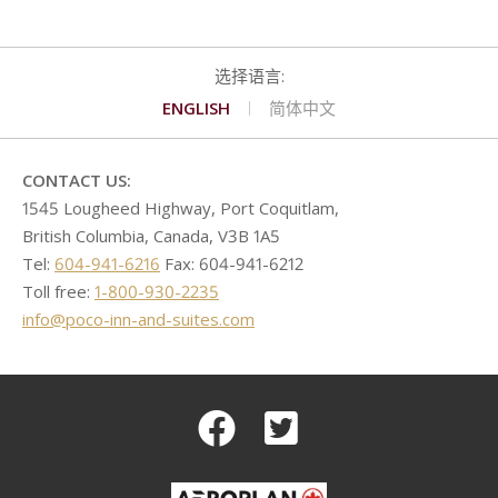
ENGLISH
简体中文
CONTACT US:
1545 Lougheed Highway, Port Coquitlam,
British Columbia, Canada, V3B 1A5
Tel:
604-941-6216
Fax: 604-941-6212
Toll free:
1-800-930-2235
info@poco-inn-and-suites.com
Facebook
Twitter