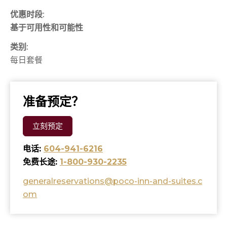
优惠时段:
联系我们
高尔夫球
填写申请表格
高级双床客房
标准特大床加沙发床客房
荒岛探秘
基于可用性和可能性
购物
高级厨房客房
单卧套房
罗密欧与朱丽叶
类别:
每日套餐
准备预定？
立刻预定
电话:
604-941-6216
免费长途:
1-800-930-2235
generalreservations@poco-inn-and-suites.c
om