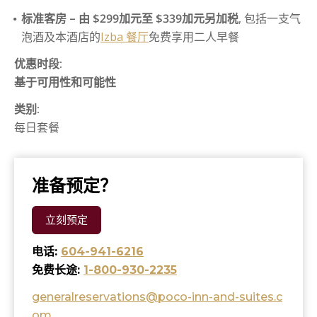
标准客房 – 由 $299加元至 $339加元另加税
, 包括一支气
联系我们
高尔夫球
填写申请表格
高级双床客房
标准特大床加沙发床客房
荒岛探秘
泡酒及本酒店的
Izba 餐厅
免费享用二人早餐
购物
高级厨房客房
单卧套房
罗密欧与朱丽叶
优惠时段:
基于可用性和可能性
类别:
每日套餐
准备预定？
立刻预定
电话:
604-941-6216
免费长途:
1-800-930-2235
generalreservations@poco-inn-and-suites.c
om