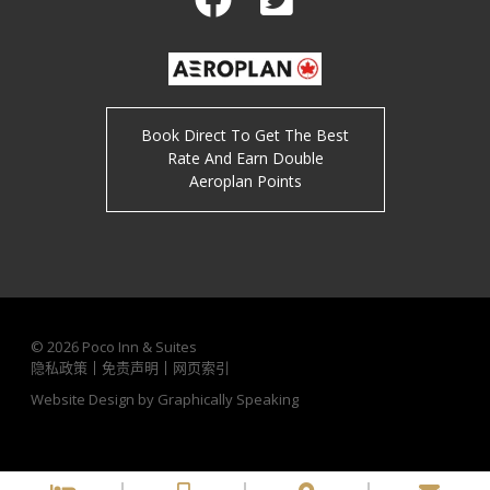
Facebook
Twitter
Book Direct To Get The Best
Rate And Earn Double
Aeroplan Points
© 2026
Poco Inn & Suites
隐私政策
免责声明
网页索引
Website Design by Graphically Speaking