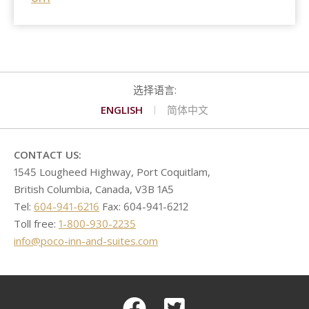
ENGLISH
简体中文
CONTACT US:
1545 Lougheed Highway, Port Coquitlam,
British Columbia, Canada, V3B 1A5
Tel:
604-941-6216
Fax: 604-941-6212
Toll free:
1-800-930-2235
info@poco-inn-and-suites.com