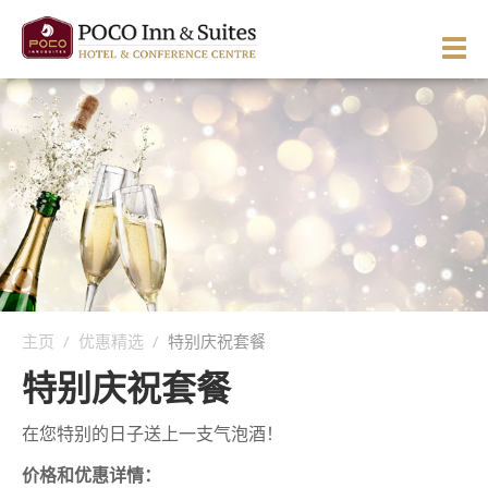
Skip
to
PRI
content
ME
ENGLISH
简体中文
Manage Reservation
主页
关于酒店
客房与套房
酒店概况
餐饮与酒廊
酒店环境
概况
主页
/
优惠精选
/
特别庆祝套餐
服务与休闲
方向与地图
西翼客房
特别庆祝套餐
活动
留言推荐
东翼客房
概况
高级单床客房
在您特别的日子送上一支气泡酒！
图片与视频
主题客房
商务服务
婚宴与庆典
商务客房
标准单床客房
价格和优惠详情：
优惠精选
招待套房
健美中心
会议与宴会
高级客房
标准双床客房
重温50年代